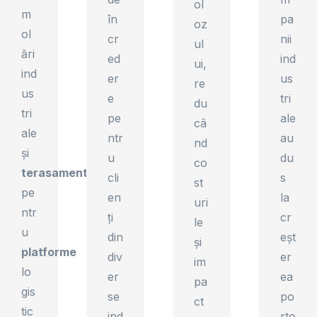
ol
m
în
pa
oz
ol
cr
nii
ul
ări
ed
ind
ui,
ind
er
us
re
us
e
tri
du
tri
pe
ale
câ
ale
ntr
au
nd
și
u
du
co
terasamente
cli
s
st
pe
en
la
uri
ntr
ți
cr
le
u
din
eșt
și
platforme
div
er
im
lo
er
ea
pa
gis
se
po
ct
tic
ind
rto