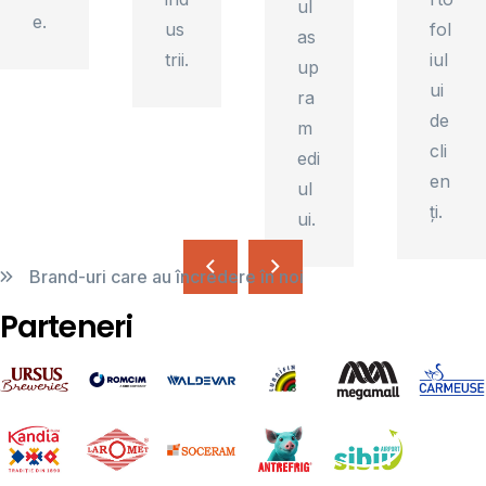
ul
e.
us
fol
as
trii.
iul
up
ui
ra
de
m
cli
edi
en
ul
ți.
ui.
Brand-uri care au încredere în noi
Parteneri