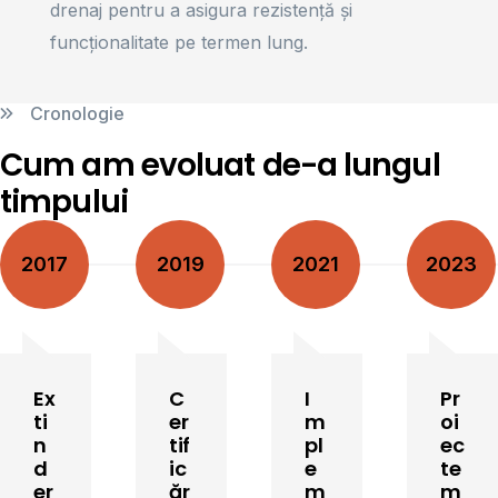
drenaj pentru a asigura rezistență și
funcționalitate pe termen lung.
Cronologie
Cum am evoluat de-a lungul
timpului
2017
2019
2021
2023
Ex
C
I
Pr
ti
er
m
oi
n
tif
pl
ec
d
ic
e
te
er
ăr
m
m