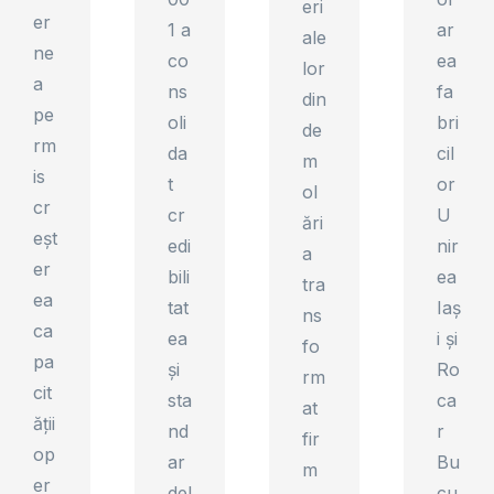
eri
er
1 a
ar
ale
ne
co
ea
lor
a
ns
fa
din
pe
oli
bri
de
rm
da
cil
m
is
t
or
ol
cr
cr
U
ări
eșt
edi
nir
a
er
bili
ea
tra
ea
tat
Iaș
ns
ca
ea
i și
fo
pa
și
Ro
rm
cit
sta
ca
at
ății
nd
r
fir
op
ar
Bu
m
er
del
cu