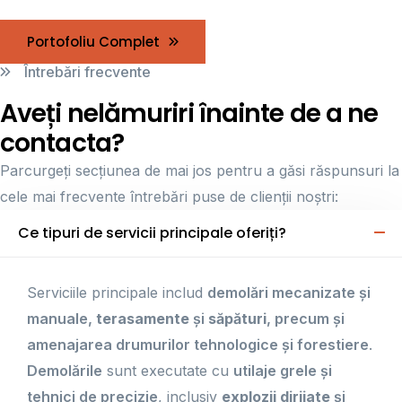
Portofoliu Complet
Întrebări frecvente
Aveți nelămuriri înainte de a ne
contacta?
Parcurgeți secțiunea de mai jos pentru a găsi răspunsuri la
cele mai frecvente întrebări puse de clienții noștri:
Ce tipuri de servicii principale oferiți?
Serviciile principale includ
demolări mecanizate și
manuale,
terasamente
și
săpături
, precum și
amenajarea drumurilor tehnologice și forestiere
.
Demolările
sunt executate cu
utilaje grele și
tehnici de precizie
, inclusiv
explozii dirijate
și