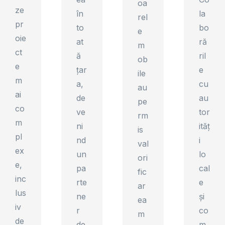
oa
ze
în
la
rel
pr
to
bo
e
oie
at
ră
m
ct
ă
ril
ob
e
țar
e
ile
m
a,
cu
au
ai
de
au
pe
co
ve
tor
rm
m
ni
ităț
is
pl
nd
i
val
ex
un
lo
ori
e,
pa
cal
fic
inc
rte
e
ar
lus
ne
și
ea
iv
r
co
m
de
de
m