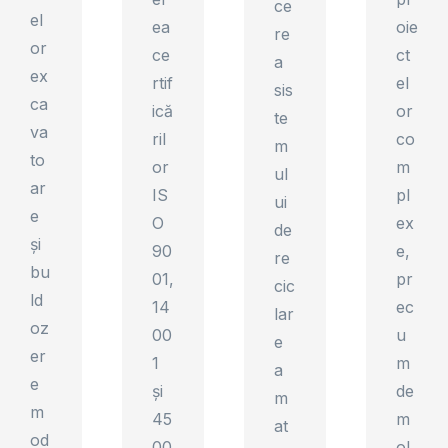
ce
el
ea
oie
re
or
ce
ct
a
ex
rtif
el
sis
ca
ică
or
te
va
ril
co
m
to
or
m
ul
ar
IS
pl
ui
e
O
ex
de
și
90
e,
re
bu
01,
pr
cic
ld
14
ec
lar
oz
00
u
e
er
1
m
a
e
și
de
m
m
45
m
at
od
00
ol